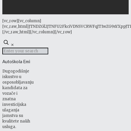
[vc_row][vc_column]
[vc_raw_html]JTNDZGl2JTNFU2FkciVDNSVCRWFqJTIwZG9sYXppJ
[/vc_raw_html][/vc_column][/vc_row]
✕
Autoškola Emi
Dugogodišnje
iskustvo u
osposobljavanju
kandidata za
vozače i
znatna
investicijska
ulaganja
jamstva su
kvalitete naših
usluga.