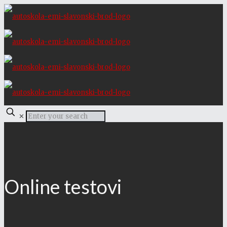
✕
Online testovi