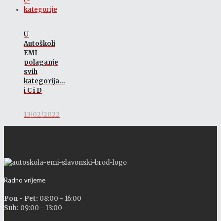
U
Autoškoli
EMI
polaganje
svih
kategorija…
i C i D
13/02/2022
Radno vrijeme
Pon - Pet:
08:00 - 16:00
Sub:
09:00 - 13:00